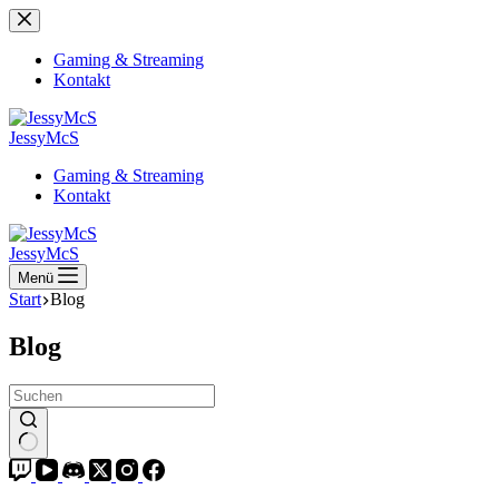
Zum
Inhalt
springen
Gaming & Streaming
Kontakt
JessyMcS
Gaming & Streaming
Kontakt
JessyMcS
Menü
Start
Blog
Blog
Keine
Ergebnisse